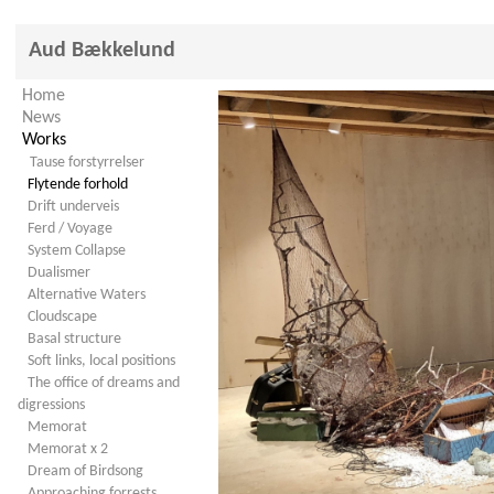
Aud Bækkelund
Home
News
Works
Tause forstyrrelser
Flytende forhold
Drift underveis
Ferd / Voyage
System Collapse
Dualismer
Alternative Waters
Cloudscape
Basal structure
Soft links, local positions
The office of dreams and
digressions
Memorat
Memorat x 2
Dream of Birdsong
Approaching forrests