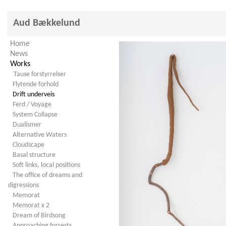
Aud Bækkelund
Home
News
Works
Tause forstyrrelser
Flytende forhold
Drift underveis
Ferd / Voyage
System Collapse
Dualismer
Alternative Waters
Cloudscape
Basal structure
Soft links, local positions
The office of dreams and
digressions
Memorat
Memorat x 2
Dream of Birdsong
Approaching forrests